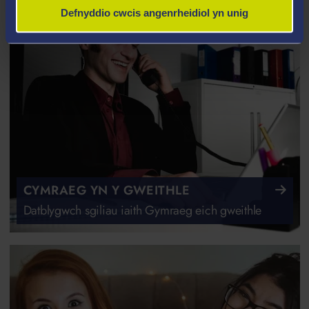
Defnyddio cwcis angenrheidiol yn unig
CYMRAEG YN Y GWEITHLE
Datblygwch sgiliau iaith Gymraeg eich gweithle