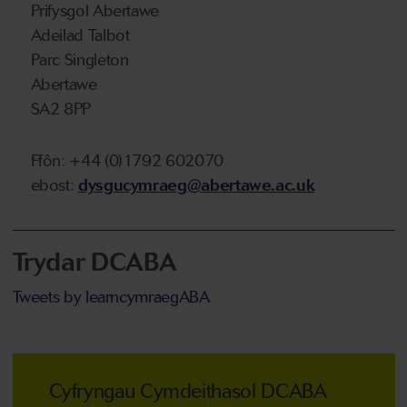
Prifysgol Abertawe
Adeilad Talbot
Parc Singleton
Abertawe
SA2 8PP
Ffôn: +44 (0)1792 602070
ebost:
dysgucymraeg@abertawe.ac.uk
Trydar DCABA
Tweets by learncymraegABA
Cyfryngau Cymdeithasol DCABA