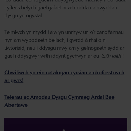
cyfleus hefyd i gael gafael ar adnoddau a nwyddau
dysgu yn ogystal.
Teimlwch yn rhydd i alw yn unrhyw un o’r canolfannau
hyn am wybodaeth bellach, i gwrdd â rhai o’n
tiwtoriaid, neu i ddysgu mwy am y gefnogaeth sydd ar
gael i ddysgwyr wrth iddynt gychwyn ar eu ‘
taith iaith
’!
Chwiliwch yn ein catalogau cyrsiau a chofrestrwch
ar gwrs!
Telerau ac Amodau Dysgu Cymraeg Ardal Bae
Abertawe