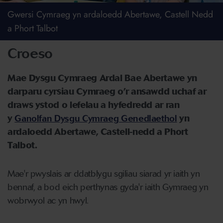
Gwersi Cymraeg yn ardaloedd Abertawe, Castell Nedd
a Phort Talbot
Croeso
Mae Dysgu Cymraeg Ardal Bae Abertawe yn
darparu cyrsiau Cymraeg o’r ansawdd uchaf ar
draws ystod o lefelau a hyfedredd ar ran
y
Ganolfan Dysgu Cymraeg Genedlaethol
yn
ardaloedd Abertawe, Castell-nedd a Phort
Talbot.
Mae'r pwyslais ar ddatblygu sgiliau siarad yr iaith yn
bennaf, a bod eich perthynas gyda'r iaith Gymraeg yn
wobrwyol ac yn hwyl.