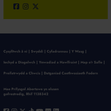
Cysylltwch â ni
Swyddi
Cyfadrannau
Y Wasg
Iechyd a Diogelwch
Ymwadiad a Hawlfraint
Map o'r Safle
Preifatrwydd a Chwcis
Datganiad Caethwasiaeth Fodern
Mae Prifysgol Abertawe yn elusen
gofrestredig, Rhif 1138342