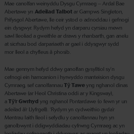
Mae canolfan weinyddu Dysgu Cymraeg – Ardal Bae
Abertawe yn
Adeilad Talbot
ar Gampws Singleton,
Prifysgol Abertawe, lle ceir ystod o adnoddau i gefnogi
ein dysgwyr. Rydym hefyd yn darparu cyrsiau mewn
sawl lleoliad a gweithle ar draws y rhanbarth, gan anelu
at sicrhau bod darpariaeth ar gael i ddysgwyr sydd
mor lleol a chyfleus â phosib.
Mae gennym hefyd ddwy ganolfan gysylltiol sy’n
cefnogi ein hamcanion i hyrwyddo manteision dysgu
Cymraeg, sef canolfannau
Tŷ Tawe
yng nghanol dinas
Abertawe (ar Heol Christina oddi ar y Kingsway),
a
Tŷ'r Gwrhyd
yng nghanol Pontardawe (o fewn yr un
adeilad â’r Llyfrgell). ‘Rydym yn cydweithio gyda’r
Mentrau Iaith lleol i sefydlu y canolfannau hyn yn
ganolbwynt i ddigwyddiadau cyfrwng Cymraeg ac yn
leoliadau cefnogaeth i ddysgwyr, ac maent yn leoliadau