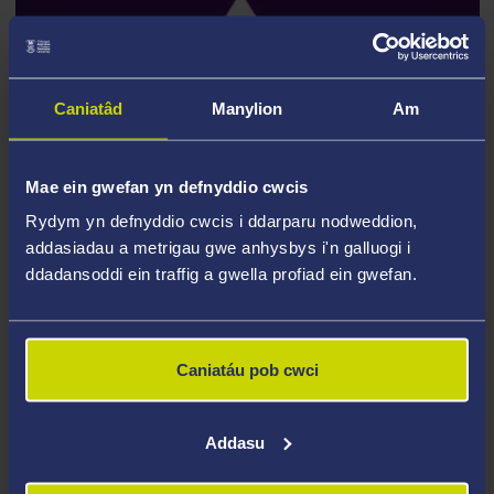
Caniatâd
Manylion
Am
Mae ein gwefan yn defnyddio cwcis
Rydym yn defnyddio cwcis i ddarparu nodweddion,
addasiadau a metrigau gwe anhysbys i'n galluogi i
Y GANOLFAN DYSGU CYMRAEG
ddadansoddi ein traffig a gwella profiad ein gwefan.
GENEDLAETHOL
Chwiliwch am gwrs Cymraeg yn ardaloedd
Abertawe a Phort Talbot
Caniatáu pob cwci
Addasu