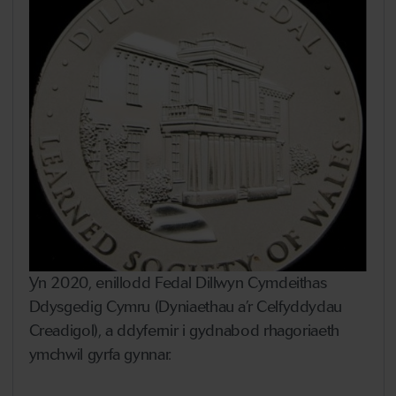
Yn 2020, enillodd Fedal Dillwyn Cymdeithas
Ddysgedig Cymru (Dyniaethau a’r Celfyddydau
Creadigol), a ddyfernir i gydnabod rhagoriaeth
ymchwil gyrfa gynnar.