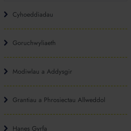
Cyhoeddiadau
Goruchwyliaeth
Modiwlau a Addysgir
Grantiau a Phrosiectau Allweddol
Hanes Gyrfa