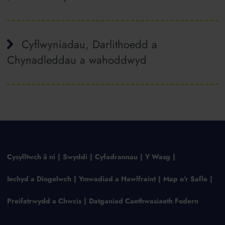
Cyflwyniadau, Darlithoedd a
Chynadleddau a wahoddwyd
Cysylltwch â ni
Swyddi
Cyfadrannau
Y Wasg
Iechyd a Diogelwch
Ymwadiad a Hawlfraint
Map o'r Safle
Preifatrwydd a Chwcis
Datganiad Caethwasiaeth Fodern