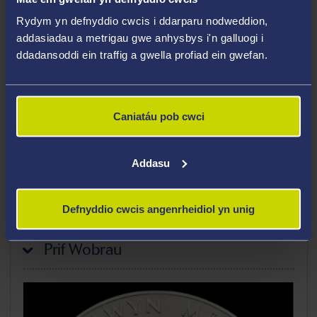
Ieithoedd lleiafrifol
Rydym yn defnyddio cwcis i ddarparu nodweddion,
Mewnfudo
addasiadau a metrigau gwe anhysbys i'n galluogi i
Integreiddio
ddadansoddi ein traffig a gwella profiad ein gwefan.
Addysg
Amlddiwylliannedd
Caniatáu pob cwci
Rhyngddiwylliannedd
Dinasyddiaeth
Addasu
Uchafbwyntiau Gyrfa
Defnyddio cwcis angenrheidiol yn unig
Prif Wobrau