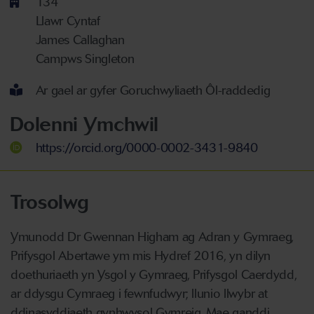
134
Llawr Cyntaf
James Callaghan
Campws Singleton
Ar gael ar gyfer Goruchwyliaeth Ôl-raddedig
Dolenni Ymchwil
https://orcid.org/0000-0002-3431-9840
Trosolwg
Ymunodd Dr Gwennan Higham ag Adran y Gymraeg,
Prifysgol Abertawe ym mis Hydref 2016, yn dilyn
doethuriaeth yn Ysgol y Gymraeg, Prifysgol Caerdydd,
ar ddysgu Cymraeg i fewnfudwyr; llunio llwybr at
ddinasyddiaeth gynhwysol Gymreig. Mae ganddi