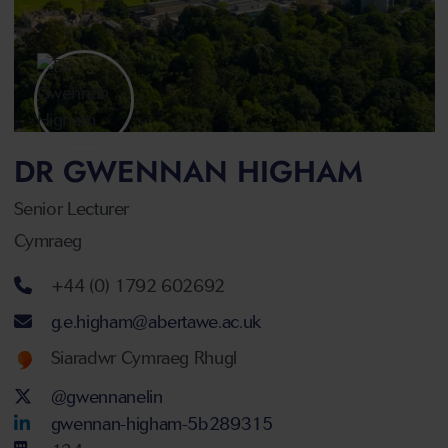
DR GWENNAN HIGHAM
Senior Lecturer
Cymraeg
Rhif ffôn
+44 (0) 1792 602692
Cyfeiriad ebost
g.e.higham@abertawe.ac.uk
Welsh language proficiency
Siaradwr Cymraeg Rhugl
Twitter Account
@gwennanelin
LinkedIn Account
gwennan-higham-5b289315