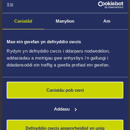
ARCHEBWCH FAN ASTUDIO
Caniatâd
Manylion
Am
Mae ein gwefan yn defnyddio cwcis
Rydym yn defnyddio cwcis i ddarparu nodweddion,
addasiadau a metrigau gwe anhysbys i'n galluogi i
ddadansoddi ein traffig a gwella profiad ein gwefan.
Caniatáu pob cwci
Addasu
Defnyddio cwcis angenrheidiol yn unig