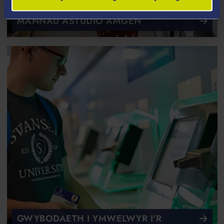
MANNAU ASTUDIO AMGEN
GWYBODAETH I YMWELWYR I'R