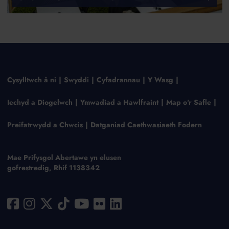
Cysylltwch â ni
Swyddi
Cyfadrannau
Y Wasg
Iechyd a Diogelwch
Ymwadiad a Hawlfraint
Map o'r Safle
Preifatrwydd a Chwcis
Datganiad Caethwasiaeth Fodern
Mae Prifysgol Abertawe yn elusen
gofrestredig, Rhif 1138342