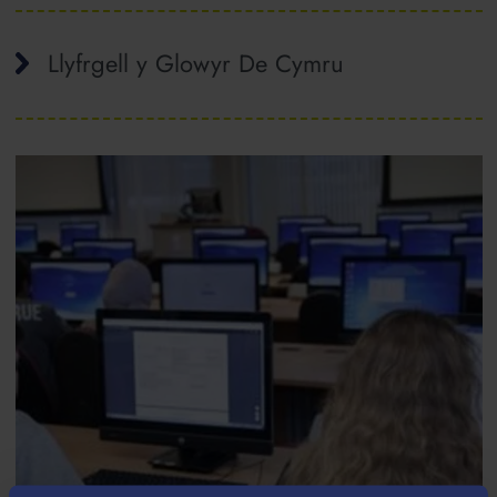
Llyfrgell y Glowyr De Cymru