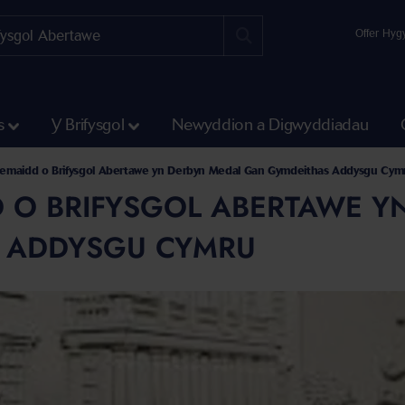
Offer Hyg
s
Y Brifysgol
Newyddion a Digwyddiadau
 a'r Gwyddorau Cymdeithasol
nt a Chyfathrebu
r ysgol diwylliant a chyfathrebu
emaidd o Brifysgol Abertawe yn Derbyn Medal Gan Gymdeithas Addysgu Cym
 O BRIFYSGOL ABERTAWE Y
 ADDYSGU CYMRU