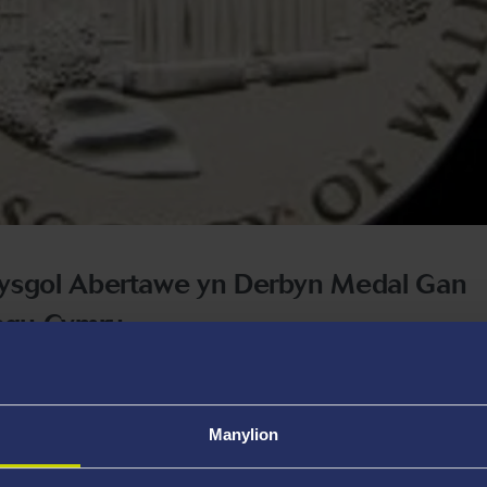
fysgol Abertawe yn Derbyn Medal Gan
sgu Cymru
ro Cyswllt Damcaniaeth Cyfryngau ym Mhrifysgol Abertawe
 mynd i’r afael â chyfryngu profiadau a bywyd dydd i ddyd
Manylion
wdur
Locative Social Media
(2015),
The Re-emergence of Vir
r
Location-based Social Media: Space, Time and