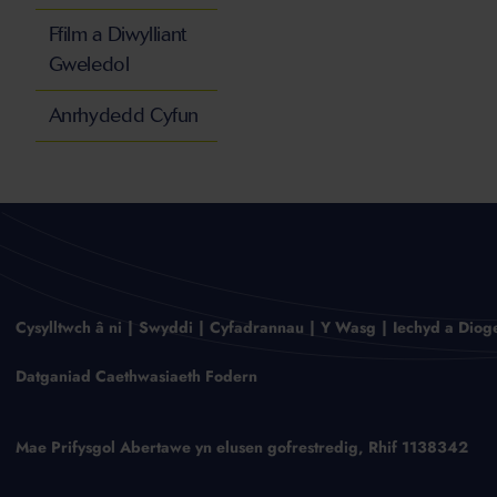
Ffilm a Diwylliant
Gweledol
Anrhydedd Cyfun
Cysylltwch â ni
Swyddi
Cyfadrannau
Y Wasg
Iechyd a Diog
Datganiad Caethwasiaeth Fodern
Mae Prifysgol Abertawe yn elusen gofrestredig, Rhif 1138342