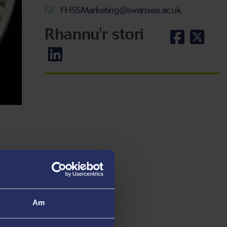
FHSSMarketing@swansea.ac.uk
Rhannu'r stori
. Mae
d drwy
Am
tual