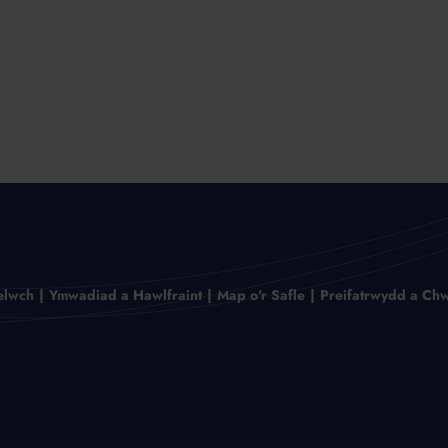
elwch
Ymwadiad a Hawlfraint
Map o'r Safle
Preifatrwydd a Chw