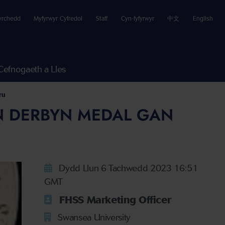
yrchedd
Myfyrwyr Cyfredol
Staff
Cyn-fyfyrwyr
中文
English
Cefnogaeth a Lles
ru
N DERBYN MEDAL GAN
Dydd Llun 6 Tachwedd 2023 16:51
GMT
FHSS Marketing Officer
Swansea University