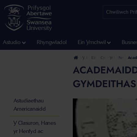
Astudio
Rhyngwladol
Ein Ymchwil
Busne
Y Brifysgol
Ein Cyfadrannau
Cyfadran y Dyniaethau
Yr Ysgol Diwyllia
Newyddion y
Acad
ACADEMAIDD
GYMDEITHAS
Astudiaethau
Americanaidd
Y Clasuron, Hanes
yr Henfyd ac