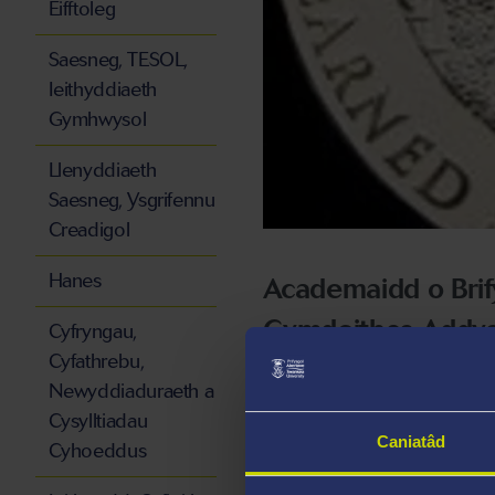
Eifftoleg
Saesneg, TESOL,
Ieithyddiaeth
Gymhwysol
Llenyddiaeth
Saesneg, Ysgrifennu
Creadigol
Hanes
Academaidd o Bri
Gymdeithas Addy
Cyfryngau,
Cyfathrebu,
Newyddiaduraeth a
Mae Leighton Evans yn Ath
Cysylltiadau
gwaith ymchwil Leighton yn
Caniatâd
Cyhoeddus
gyfryngau digidol. Ef yw a
Reality
(2018) a chyd-awdu