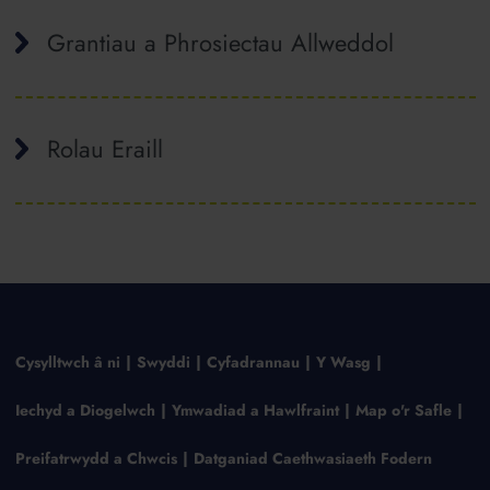
Grantiau a Phrosiectau Allweddol
Rolau Eraill
Cysylltwch â ni
Swyddi
Cyfadrannau
Y Wasg
Iechyd a Diogelwch
Ymwadiad a Hawlfraint
Map o'r Safle
Preifatrwydd a Chwcis
Datganiad Caethwasiaeth Fodern