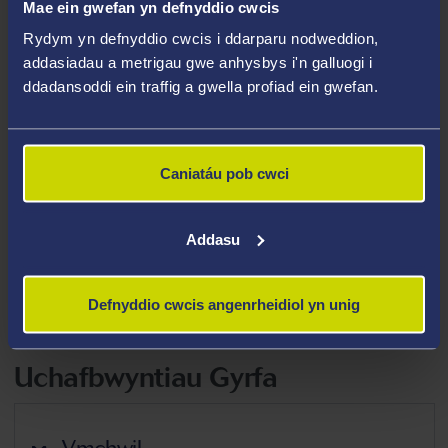
Meysydd Arbenigedd
Mae ein gwefan yn defnyddio cwcis
Rydym yn defnyddio cwcis i ddarparu nodweddion,
Gerontoleg Gymdeithasol
addasiadau a metrigau gwe anhysbys i'n galluogi i
Unigrwydd ac arwahanrwydd cymdeithasol
ddadansoddi ein traffig a gwella profiad ein gwefan.
pobl hŷn
Allgáu cymdeithasol pobl hŷn
Caniatáu pob cwci
Gwledigrwydd, ymlyniad lle a pherthyn pobl
hŷn
Addasu
Pobl hŷn o grwpiau lleiafrifoedd ethnig
Ymfudo pobl hŷn
Defnyddio cwcis angenrheidiol yn unig
Rhoi gofal, teuluoedd a rhwydweithiau
Uchafbwyntiau Gyrfa