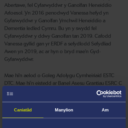
Abertawe, fel Cyfarwyddwr y Ganolfan Heneiddio
Arloesol. Yn 2016 penodwyd Vanessa hefyd yn
Gyfarwyddwr y Ganolfan Ymchwil Heneiddio a
Dementia ledled Cymru. Bu yn y swydd fel
Cyfarwyddwr y ddwy Ganolfan tan 2019. Cafodd
Vanessa gyllid gan yr ERDF a sefydlodd Sefydliad
Awen yn 2019, ac ar hyn o bryd mae'n Gyd-
Gyfarwyddwr.
Mae hi'n aelod o Goleg Adolygu Cymheiriaid ESTC
DTC. Mae hi'n eistedd ar Banel Asesu Grantiau ESRC C
ac yn aelod o'r Bwrdd Ymchwil Iechyd a Gofal Cymru.
Mae Vanessa yn aelod o Uwch Fwrdd Rheoli CHHS, y
Pwyllgor Moeseg Gofal Cymdeithasol, a'r Pwyllgor
Caniatâd
Manylion
Am
Ymchwil.