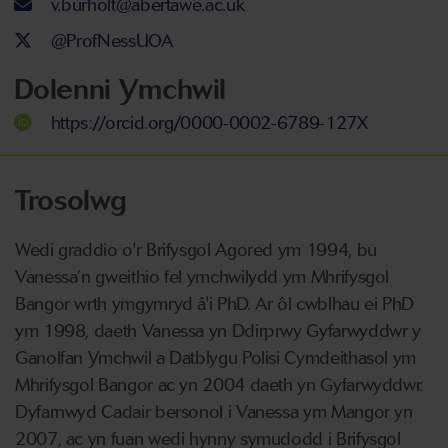
Cyfeiriad ebost
v.burholt@abertawe.ac.uk
Twitter Account
@ProfNessUOA
Dolenni Ymchwil
https://orcid.org/0000-0002-6789-127X
Trosolwg
Wedi graddio o'r Brifysgol Agored ym 1994, bu
Vanessa’n gweithio fel ymchwilydd ym Mhrifysgol
Bangor wrth ymgymryd â'i PhD. Ar ôl cwblhau ei PhD
ym 1998, daeth Vanessa yn Ddirprwy Gyfarwyddwr y
Ganolfan Ymchwil a Datblygu Polisi Cymdeithasol ym
Mhrifysgol Bangor ac yn 2004 daeth yn Gyfarwyddwr.
Dyfarnwyd Cadair bersonol i Vanessa ym Mangor yn
2007, ac yn fuan wedi hynny symudodd i Brifysgol