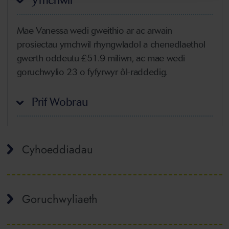
Ymchwil
Mae Vanessa wedi gweithio ar ac arwain
prosiectau ymchwil rhyngwladol a chenedlaethol
gwerth oddeutu £51.9 miliwn, ac mae wedi
goruchwylio 23 o fyfyrwyr ôl-raddedig.
Prif Wobrau
Cyhoeddiadau
Goruchwyliaeth