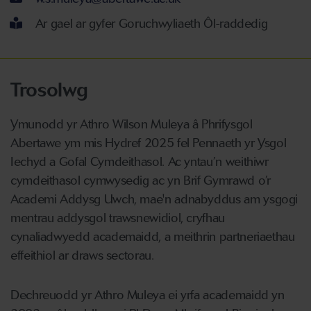
Ar gael ar gyfer Goruchwyliaeth Ôl-raddedig
Trosolwg
Ymunodd yr Athro Wilson Muleya â Phrifysgol
Abertawe ym mis Hydref 2025 fel Pennaeth yr Ysgol
Iechyd a Gofal Cymdeithasol. Ac yntau’n weithiwr
cymdeithasol cymwysedig ac yn Brif Gymrawd o’r
Academi Addysg Uwch, mae'n adnabyddus am ysgogi
mentrau addysgol trawsnewidiol, cryfhau
cynaliadwyedd academaidd, a meithrin partneriaethau
effeithiol ar draws sectorau.
Dechreuodd yr Athro Muleya ei yrfa academaidd yn