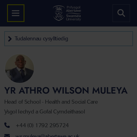
Tudalennau cysylltiedig
YR ATHRO WILSON MULEYA
Head of School - Health and Social Care
Ysgol Iechyd a Gofal Cymdeithasol
Rhif ffôn
+44 (0) 1792 295724
Cyfeiriad ebost
w.s.muleya@abertawe.ac.uk