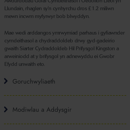
Awdurdodau Gofal Cymdeithasol i Oedolion Lleol yn
Llundain, rhaglen sy'n cynhyrchu dros £1.2 miliwn
mewn incwm myfyrwyr bob blwyddyn.
Mae wedi arddangos ymrwymiad parhaus i gyfiawnder
cymdeithasol a chydraddoldeb drwy gyd-gadeirio
gwaith Siarter Cydraddoldeb Hil Prifysgol Kingston a
arweiniodd at y brifysgol yn adnewyddu ei Gwobr
Efydd unwaith eto.
Goruchwyliaeth
Modiwlau a Addysgir