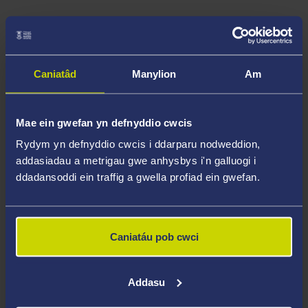
http://www.angelicapachon.eu/
Caniatâd
Manylion
Am
Meysydd Arbenigedd
Mae ein gwefan yn defnyddio cwcis
xxx
Rydym yn defnyddio cwcis i ddarparu nodweddion,
addasiadau a metrigau gwe anhysbys i'n galluogi i
Uchafbwyntiau Gyrfa
ddadansoddi ein traffig a gwella profiad ein gwefan.
Diddordebau Addysgu
Caniatáu pob cwci
xxx
Addasu
Ymchwil