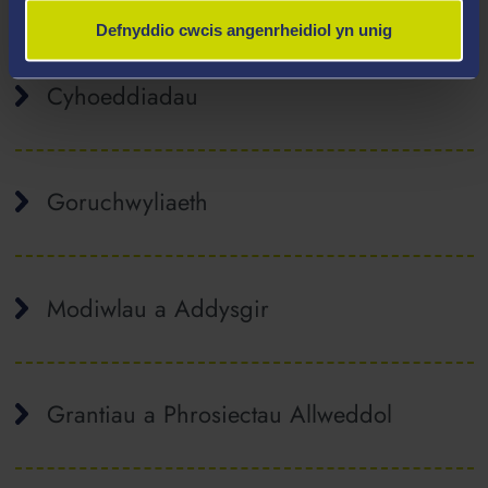
Defnyddio cwcis angenrheidiol yn unig
Cyhoeddiadau
Goruchwyliaeth
Modiwlau a Addysgir
Grantiau a Phrosiectau Allweddol