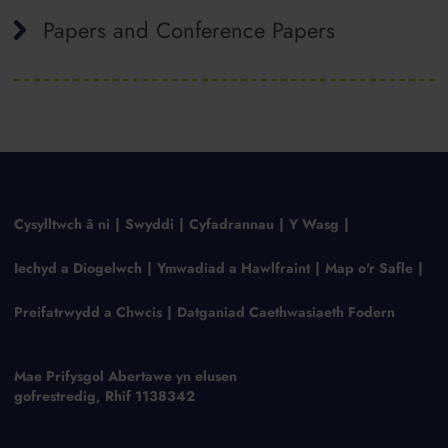
Papers and Conference Papers
Cysylltwch â ni
Swyddi
Cyfadrannau
Y Wasg
Iechyd a Diogelwch
Ymwadiad a Hawlfraint
Map o'r Safle
Preifatrwydd a Chwcis
Datganiad Caethwasiaeth Fodern
Mae Prifysgol Abertawe yn elusen
gofrestredig, Rhif 1138342