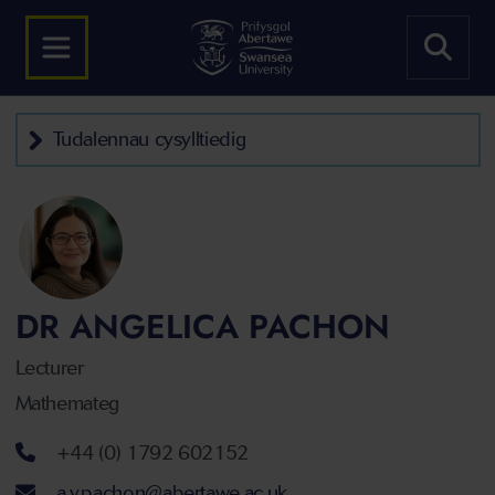
Tudalennau cysylltiedig
DR ANGELICA PACHON
Lecturer
Mathemateg
Rhif ffôn
+44 (0) 1792 602152
Cyfeiriad ebost
a.y.pachon@abertawe.ac.uk