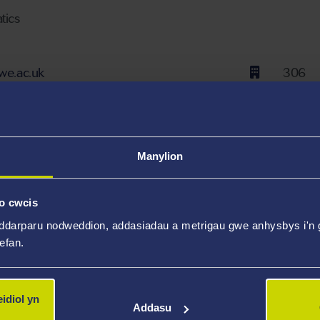
tics
we.ac.uk
306
Trydyd
Y Ffow
Campw
Manylion
o cwcis
ddarparu nodweddion, addasiadau a metrigau gwe anhysbys i'n g
wefan.
Adran Fathemateg Prifysgol Abertawe. Prif ffocws fy ymch
wythiannau-L Dirichlet mewn meysydd ffwythiant.
idiol yn
benigedd
Addasu