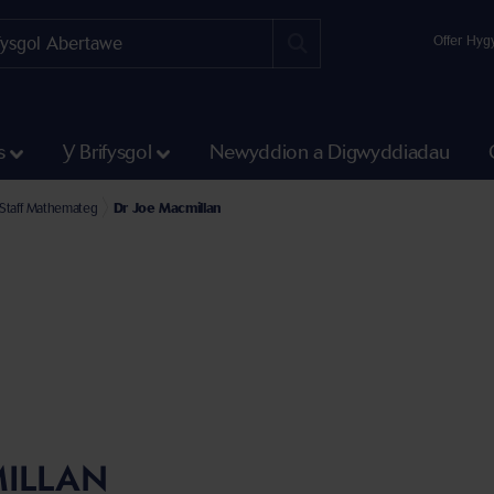
Offer Hyg
s
Y Brifysgol
Newyddion a Digwyddiadau
adran Gwyddoniaeth a Pheirianneg
Ysgol Mathemateg a Chyfrifiadureg
 Staff Mathemateg
Dr Joe Macmillan
MILLAN