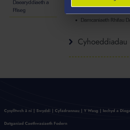
Daearyddiaeth a
Damcaniaeth Rhifau
Ffiseg
Damcaniaeth Rhifau 
Cyhoeddiadau
Cysylltwch â ni
Swyddi
Cyfadrannau
Y Wasg
Iechyd a Diog
Datganiad Caethwasiaeth Fodern