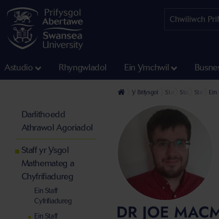
Astudio
Rhyngwladol
Ein Ymchwil
Busne
Y Brifysgol
Staff
Staff yn y Gyf
Staff yr 
Ein
Darlithoedd
Athrawol Agoriadol
Staff yr Ysgol
Mathemateg a
Chyfrifiadureg
Ein Staff
Cyfrifiadureg
DR JOE MAC
Ein Staff