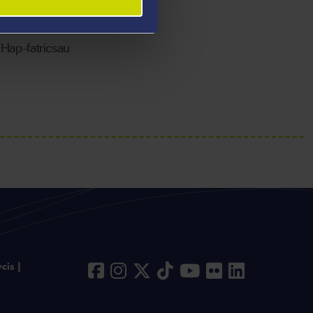
Rhifau Algebraidd
Hap-fatricsau
cis