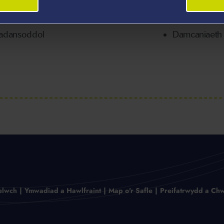
Damcaniaeth 
Dadansoddol
Damcaniaeth 
elwch
Ymwadiad a Hawlfraint
Map o'r Safle
Preifatrwydd a Chw