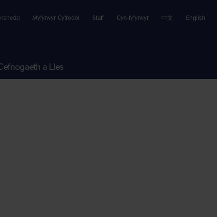
yrchedd
Myfyrwyr Cyfredol
Staff
Cyn-fyfyrwyr
中文
English
Cefnogaeth a Lles