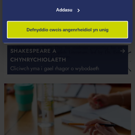
Addasu
Defnyddio cwcis angenrheidiol yn unig
SHAKESPEARE A
CHYNRYCHIOLAETH
Cliciwch yma i gael rhagor o wybodaeth