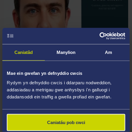
Caniatâd
Manylion
Am
DIGWYDDIAD AM SEAMUS HEANEY
AC OWEN SHEERS
Cliciwch yma i gael rhagor o wybodaeth
Mae ein gwefan yn defnyddio cwcis
Rydym yn defnyddio cwcis i ddarparu nodweddion,
addasiadau a metrigau gwe anhysbys i'n galluogi i
ddadansoddi ein traffig a gwella profiad ein gwefan.
Caniatáu pob cwci