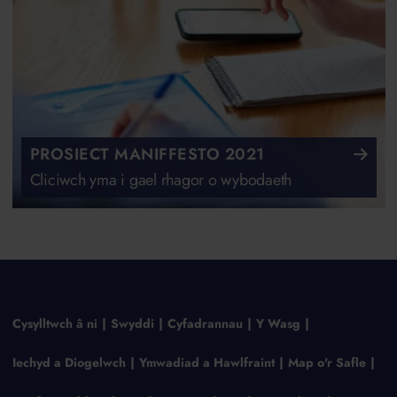
PROSIECT MANIFFESTO 2021
Cliciwch yma i gael rhagor o wybodaeth
Cysylltwch â ni
Swyddi
Cyfadrannau
Y Wasg
Iechyd a Diogelwch
Ymwadiad a Hawlfraint
Map o'r Safle