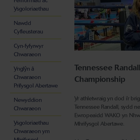
Perfformiad ac
Ysgoloriaethau
Nawdd
Cyfleusterau
Cyn-fyfyrwyr
Chwaraeon
Tennessee Randal
Ynglŷn â
Chwaraeon
Championship
Prifysgol Abertawe
Yr athletwraig yn dod i’r b
Newyddion
Tennessee Randall, sydd ne
Chwaraeon
Ewropeaidd WAKO yn Nhwrci
Ysgoloriaethau
Mhrifysgol Abertawe.
Chwaraeon ym
Mhrifysgol