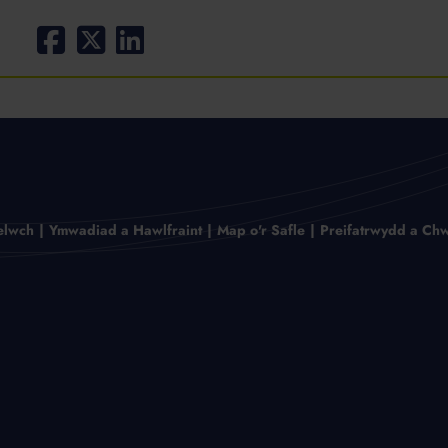
elwch
Ymwadiad a Hawlfraint
Map o'r Safle
Preifatrwydd a Chw