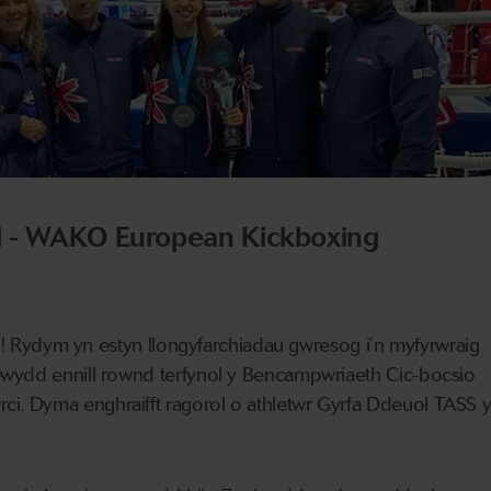
l - WAKO European Kickboxing
rig! Rydym yn estyn llongyfarchiadau gwresog i’n myfyrwraig
wydd ennill rownd terfynol y Bencampwriaeth Cic-bocsio
. Dyma enghraifft ragorol o athletwr Gyrfa Ddeuol TASS 