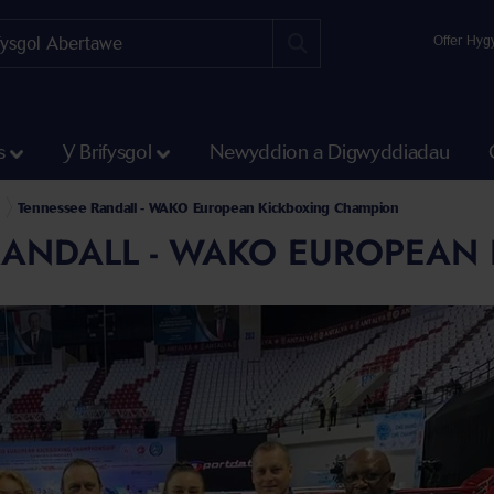
Offer Hyg
s
Y Brifysgol
Newyddion a Digwyddiadau
we
n
Tennessee Randall - WAKO European Kickboxing Champion
RANDALL - WAKO EUROPEAN