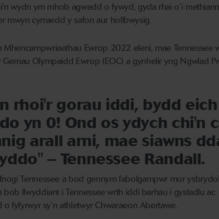
hi'n wydn ym mhob agwedd o fywyd, gyda rhai o’i methiann
h er mwyn cyrraedd y safon aur hollbwysig.
m Mhencampwriaethau Ewrop 2022 eleni, mae Tennessee 
r Gemau Olympaidd Ewrop (EOC) a gynhelir yng Ngwlad P
n rhoi'r gorau iddi, bydd eich
do yn 0! Ond os ydych chi'n 
nnig arall arni, mae siawns dd
lwyddo" – Tennessee Randall.
fnogi Tennessee a bod gennym fabolgampwr mor ysbrydol
bob llwyddiant i Tennessee wrth iddi barhau i gystadlu ac
 o fyfyrwyr sy’n athletwyr Chwaraeon Abertawe.