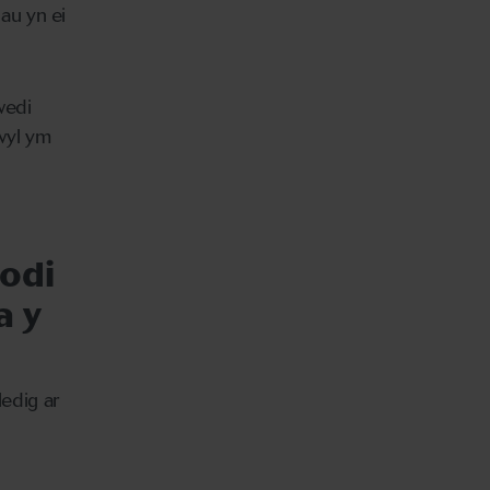
au yn ei
wedi
wyl ym
codi
a y
edig ar