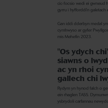
cic-focsio wedi ei gwneud 
gyrru i hyfforddi'n galetac
Gan iddi dderbyn medal y
cymhwyso ar gyfer Pwyllgo
mis Mehefin 2023.
"Os ydych chi'
siawns o lwyd
ac yn rhoi cy
gallech chi 
Rydym yn hynod falch o ge
ein rhaglen TASS. Dymunwn 
ysbrydoli carfannau newydd