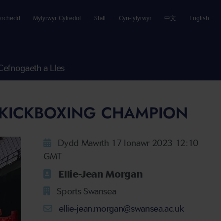
yrchedd
Myfyrwyr Cyfredol
Staff
Cyn-fyfyrwyr
中文
English
Cefnogaeth a Lles
 KICKBOXING CHAMPION
Dydd Mawrth 17 Ionawr 2023 12:10
GMT
Ellie-Jean Morgan
Sports Swansea
ellie-jean.morgan@swansea.ac.uk