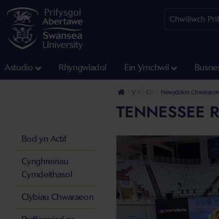
Astudio
Rhyngwladol
Ein Ymchwil
Busne
Y Brifysgol
Chwaraeon Prifysgol Aberta
Newyddion Chwaraeo
TENNESSEE 
Bod yn Actif
Cynghreiriau
Cymdeithasol
Clybiau Chwaraeon