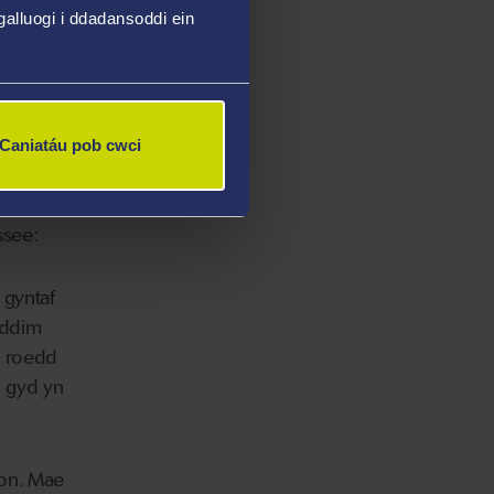
alluogi i ddadansoddi ein
arhaodd
csio dros
Caniatáu pob cwci
ssee:
 gyntaf
 ddim
, roedd
i gyd yn
on. Mae