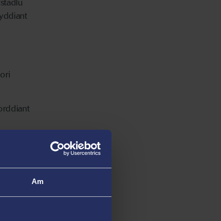
stadlu
yddiant
ori
orddiant
dodd
n
Am
no fy
mae'n