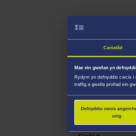
Grade 8
Caniatâd
Mae ein gwefan yn defnyddi
Rydym yn defnyddio cwcis i 
traffig a gwella profiad ein g
Defnyddio cwcis angenrhe
unig