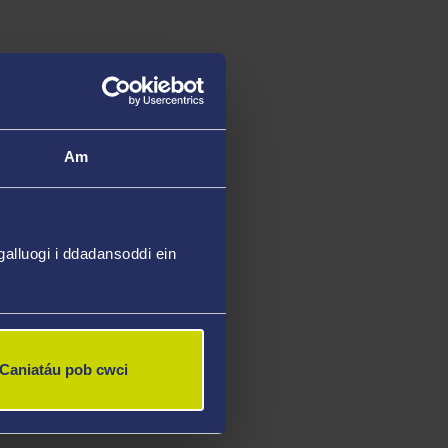
Am
alluogi i ddadansoddi ein
Caniatáu pob cwci