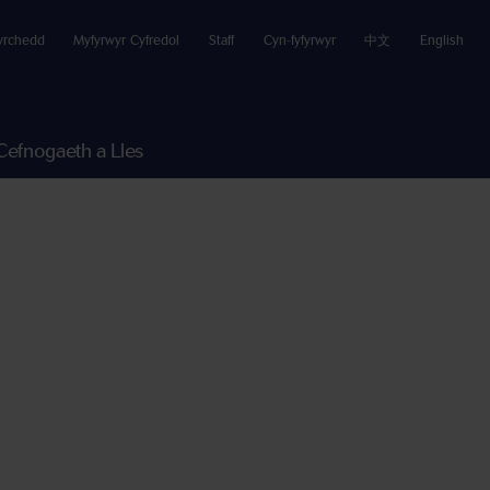
yrchedd
Myfyrwyr Cyfredol
Staff
Cyn-fyfyrwyr
中文
English
Cefnogaeth a Lles