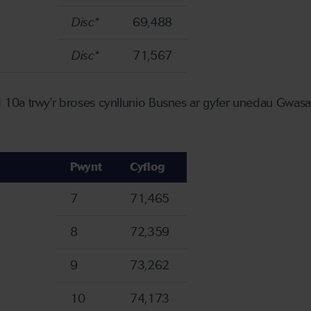
Disc*
69,488
Disc*
71,567
0a trwy'r broses cynllunio Busnes ar gyfer unedau Gwasana
Pwynt
Cyflog
7
71,465
8
72,359
9
73,262
10
74,173