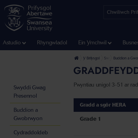
Astudio
Rhyngwladol
Ein Ymchwil
Busne
Y Brifysgol
Swyddi a Gweithio y
Buddion a Gw
GRADDFEYDD
Pwyntiau unigol 3-51 ar ra
Swyddi Gwag
Presennol
Gradd a sgôr HERA
Buddion a
Gwobrwyon
Grade 1
Cydraddoldeb