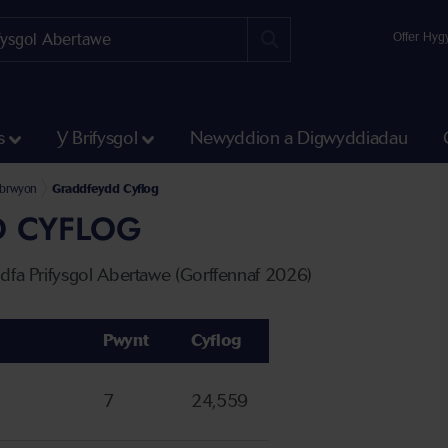
Offer Hyg
s
Y Brifysgol
Newyddion a Digwyddiadau
n Abertawe
obrwyon
Graddfeydd Cyflog
 CYFLOG
ddfa Prifysgol Abertawe (Gorffennaf 2026)
Pwynt
Cyflog
7
24,559