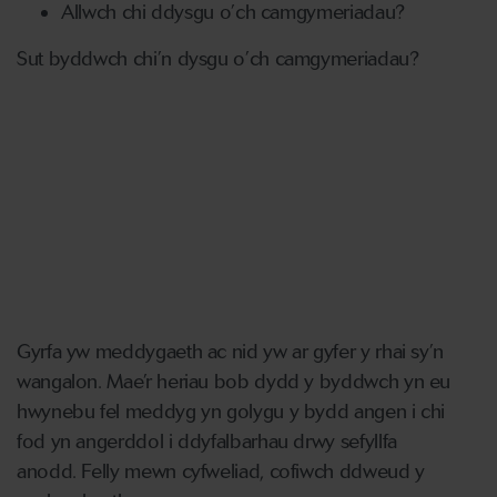
Allwch chi ddysgu o’ch camgymeriadau?
Sut byddwch chi’n dysgu o’ch camgymeriadau?
Gyrfa yw meddygaeth ac nid yw ar gyfer y rhai sy’n
wangalon. Mae’r heriau bob dydd y byddwch yn eu
hwynebu fel meddyg yn golygu y bydd angen i chi
fod yn angerddol i ddyfalbarhau drwy sefyllfa
anodd. Felly mewn cyfweliad, cofiwch ddweud y