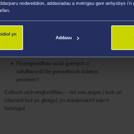
bod yn eithaf dryslyd. I fod yn feddyg da, mae
ddarparu nodweddion, addasiadau a metrigau gwe anhysbys i'n g
wefan.
angen eich bod yn gallu datrys y problemau hyn a
rhoi diagnosis cywir.
idiol yn
Pa sgiliau sydd gennych a fyddai’n golygu
Addasu
eich bod yn gallu prosesu gwybodaeth
gymhleth?
Pa enghreifftiau sydd gennych o
sefyllfaoedd lle gwnaethoch ddatrys
problem?
Cofiwch eich enghreifftiau – nid oes angen i bob un
ohonynt fod yn glinigol, yn academaidd neu’n
feddygol.