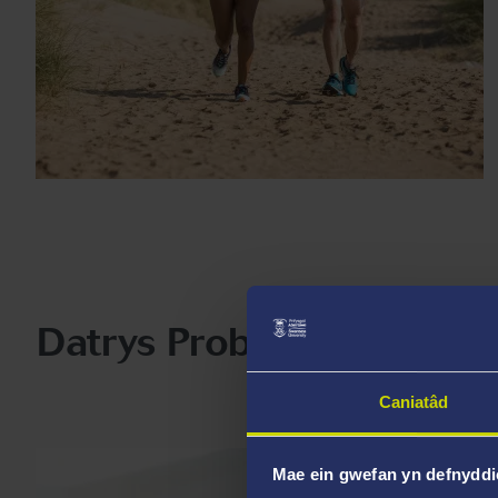
Datrys Problemau
Caniatâd
Mae ein gwefan yn defnyddi