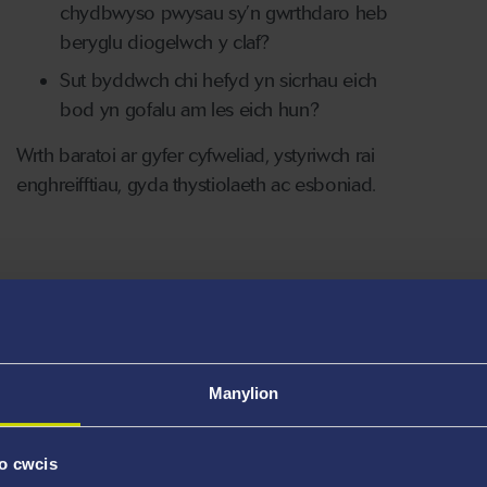
chydbwyso pwysau sy’n gwrthdaro heb
beryglu diogelwch y claf?
Sut byddwch chi hefyd yn sicrhau eich
bod yn gofalu am les eich hun?
Wrth baratoi ar gyfer cyfweliad, ystyriwch rai
enghreifftiau, gyda thystiolaeth ac esboniad.
Manylion
o cwcis
Mae iechyd dynol a lles yn aml yn bosau sy’n gallu