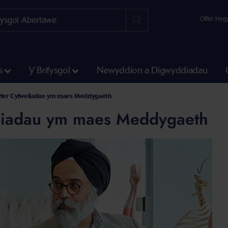
Offer Hyg
s
Y Brifysgol
Newyddion a Digwyddiadau
yfer Cyfweliadau ym maes Meddygaeth
liadau ym maes Meddygaeth