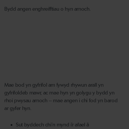
Bydd angen enghreifftiau o hyn arnoch.
Mae bod yn gyfrifol am fywyd rhywun arall yn
gyfrifoldeb mawr, ac mae hyn yn golygu y bydd yn
rhoi pwysau arnoch – mae angen i chi fod yn barod
ar gyfer hyn.
Sut byddech chi’n mynd i’r afael â