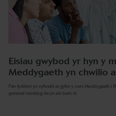
Eisiau gwybod yr hyn y 
Meddygaeth yn chwilio
Pan fyddwn yn cyfweld ar gyfer y cwrs Meddygaeth i
gwneud meddyg da yn ein barn ni.