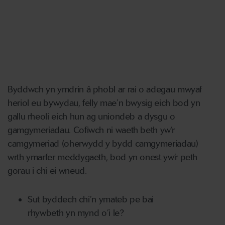
Byddwch yn ymdrin â phobl ar rai o adegau mwyaf
heriol eu bywydau, felly mae’n bwysig eich bod yn
gallu rheoli eich hun ag uniondeb a dysgu o
gamgymeriadau. Cofiwch ni waeth beth yw’r
camgymeriad (oherwydd y bydd camgymeriadau)
wrth ymarfer meddygaeth, bod yn onest yw’r peth
gorau i chi ei wneud.
Sut byddech chi’n ymateb pe bai
rhywbeth yn mynd o’i le?