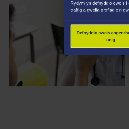
Rydym yn defnyddio cwcis i 
traffig a gwella profiad ein g
Defnyddio cwcis angenrhe
unig