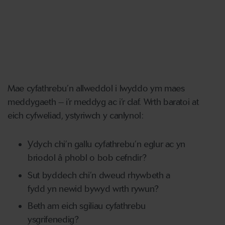
Mae cyfathrebu’n allweddol i lwyddo ym maes
meddygaeth – i’r meddyg ac i’r claf. Wrth baratoi at
eich cyfweliad, ystyriwch y canlynol:
Ydych chi’n gallu cyfathrebu’n eglur ac yn
briodol â phobl o bob cefndir?
Sut byddech chi’n dweud rhywbeth a
fydd yn newid bywyd wrth rywun?
Beth am eich sgiliau cyfathrebu
ysgrifenedig?