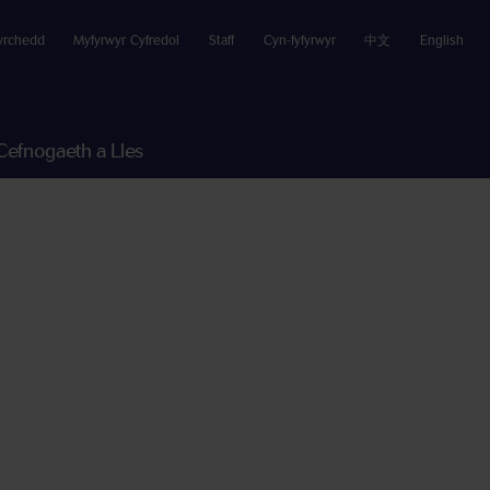
yrchedd
Myfyrwyr Cyfredol
Staff
Cyn-fyfyrwyr
中文
English
Cefnogaeth a Lles