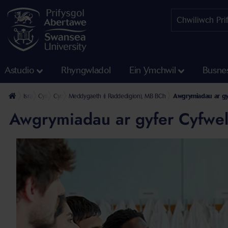
Astudio
Rhyngwladol
Ein Ymchwil
Busne
Israddedig
Cyrsiau Israddedig
Cyrsiau Meddygaeth Israddedig
Meddygaeth (i Raddedigion), MB BCh
Awgrymiadau ar g
Awgrymiadau ar gyfer Cyfwe