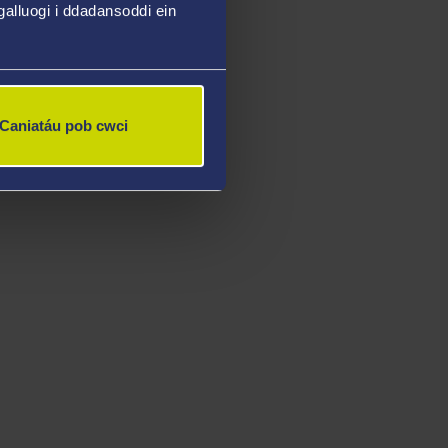
alluogi i ddadansoddi ein
Caniatáu pob cwci