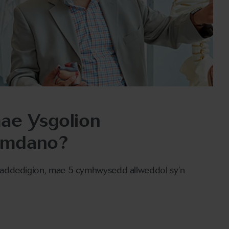
mae Ysgolion
 amdano?
 Raddedigion, mae 5 cymhwysedd allweddol sy’n