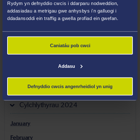
unrhyw aelod o'ch tîm, byddem wrth ein bodd yn
Rydym yn defnyddio cwcis i ddarparu nodweddion,
addasiadau a metrigau gwe anhysbys i'n galluogi i
clywed amdanynt! E-bostiwch unrhyw newyddion at
ddadansoddi ein traffig a gwella profiad ein gwefan.
Anna Ratcliffe (a.c.ratcliffe@swansea.ac.uk). Dyddiad
cau ar gyfer ceisiadau: 15fed o bob mis.
Caniatáu pob cwci
Os hoffech hyrwyddo digwyddiad ymchwil ar dudalen
we Digwyddiadau FSE, cysylltwch â fse-
reception@swansea.ac.uk
Addasu
Cylchlythyr Esteem
Defnyddio cwcis angenrheidiol yn unig
Cylchlythyrau 2024
January
February