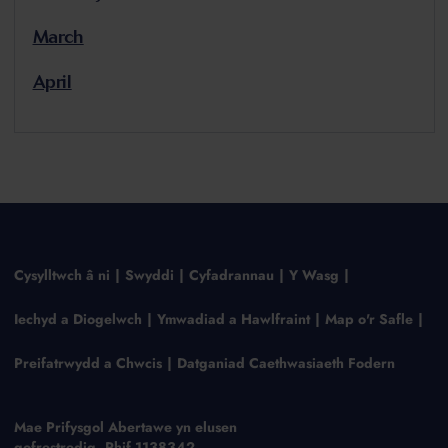
March
April
Cysylltwch â ni
Swyddi
Cyfadrannau
Y Wasg
Iechyd a Diogelwch
Ymwadiad a Hawlfraint
Map o'r Safle
Preifatrwydd a Chwcis
Datganiad Caethwasiaeth Fodern
Mae Prifysgol Abertawe yn elusen
gofrestredig, Rhif 1138342