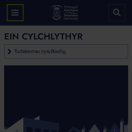
EIN CYLCHLYTHYR
Tudalennau cysylltiedig