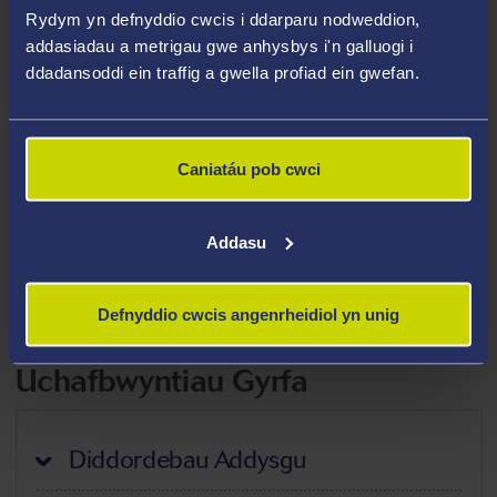
enwedig yn y Dyniaethau.
Rydym yn defnyddio cwcis i ddarparu nodweddion,
addasiadau a metrigau gwe anhysbys i'n galluogi i
Meysydd Arbenigedd
ddadansoddi ein traffig a gwella profiad ein gwefan.
Addysg Gychwynnol i Athrawon
Hanes addysg
Caniatáu pob cwci
Dyniaethau cynradd
Arolygu a gwerthuso ysgolion
Addasu
Dysgu ar Sail Problemau
Addysg Entrepreneuraidd
Defnyddio cwcis angenrheidiol yn unig
Uchafbwyntiau Gyrfa
Diddordebau Addysgu