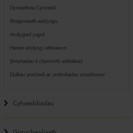
Dyniaethau Cynradd
Rhagoriaeth addysgu
Arolygiad ysgol
Hanes addysg i athrawon
Ymyriadau â chymorth anifeiliaid
Dulliau ymchwil ac ymholiadau ymarferwyr
Cyhoeddiadau
Goruchwyliaeth