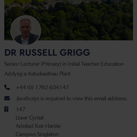
DR RUSSELL GRIGG
Senior Lecturer (Primary) in Initial Teacher Education
Addysg a Astudiaethau Plant
Rhif ffôn
+44 (0) 1792 604147
Cyfeiriad ebost
JavaScript is required to view this email address.
147
Llawr Cyntaf
Adeilad Keir Hardie
Campws Singleton