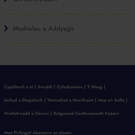
Modiwlau a Addysgir
Cysylltwch â ni
Swyddi
Cyfadrannau
Y Wasg
Iechyd a Diogelwch
Ymwadiad a Hawlfraint
Map o'r Safle
Preifatrwydd a Chwcis
Datganiad Caethwasiaeth Fodern
Mae Prifysgol Abertawe yn elusen