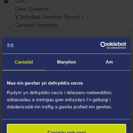
036
Llawr Gwaelod
Y Sefydliad Gwyddor Bywyd 1
Campws Singleton
Dolenni Ymchwil
https://orcid.org/0000-0002-6045-4835
Caniatâd
Manylion
Am
ResearchGate
Mae ein gwefan yn defnyddio cwcis
Trosolwg
Rydym yn defnyddio cwcis i ddarparu nodweddion,
addasiadau a metrigau gwe anhysbys i'n galluogi i
Graddiodd Claire gyda BSc mewn Seicoleg o Brifysgol
ddadansoddi ein traffig a gwella profiad ein gwefan.
Caerdydd, a dyfarnwyd Doethuriaeth iddi o Ysgol
Feddygaeth Prifysgol Abertawe am ymchwilio i
fetabolaeth alcanau ac asidau brasterog drwy
Candida
CYP52s. Mae ganddi ddiddordeb arbennig mewn
Caniatáu pob cwci