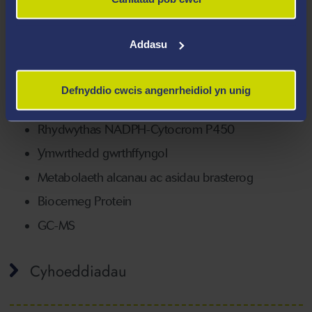
cytocromau P450, ymwrthedd gwrthffyngol, a
metabolaeth alcanau ac asidau brasterog.
Addasu
Meysydd Arbenigedd
Defnyddio cwcis angenrheidiol yn unig
Ensymau Cytocrom P450
Rhydwythas NADPH-Cytocrom P450
Ymwrthedd gwrthffyngol
Metabolaeth alcanau ac asidau brasterog
Biocemeg Protein
GC-MS
Cyhoeddiadau