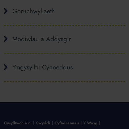
Goruchwyliaeth
Modiwlau a Addysgir
Ymgysylltu Cyhoeddus
Cysylltwch â ni
Swyddi
Cyfadrannau
Y Wasg