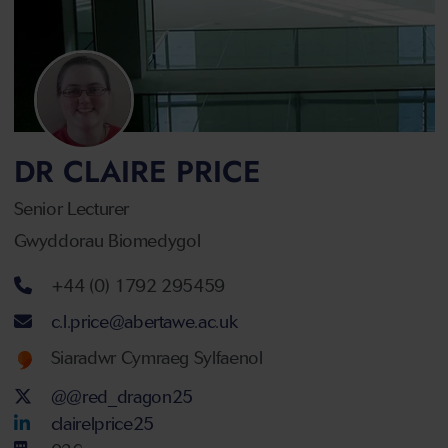
DR CLAIRE PRICE
Senior Lecturer
Gwyddorau Biomedygol
Rhif ffôn
+44 (0) 1792 295459
Cyfeiriad ebost
c.l.price@abertawe.ac.uk
Welsh language proficiency
Siaradwr Cymraeg Sylfaenol
Twitter Account
@@red_dragon25
LinkedIn Account
clairelprice25