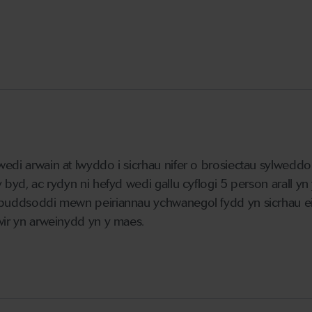
edi arwain at lwyddo i sicrhau nifer o brosiectau sylweddo
 byd, ac rydyn ni hefyd wedi gallu cyflogi 5 person arall yn
buddsoddi mewn peiriannau ychwanegol fydd yn sicrhau e
wir yn arweinydd yn y maes.