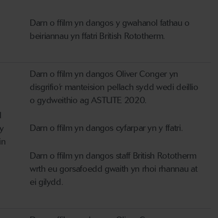
Darn o ffilm yn dangos y gwahanol fathau o
beiriannau yn ffatri British Rototherm.
Darn o ffilm yn dangos Oliver Conger yn
disgrifio’r manteision pellach sydd wedi deillio
o gydweithio ag ASTUTE 2020.
l
Darn o ffilm yn dangos cyfarpar yn y ffatri.
 y
in
Darn o ffilm yn dangos staff British Rototherm
wrth eu gorsafoedd gwaith yn rhoi rhannau at
ei gilydd.