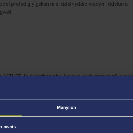
odel profedig y gallen ni ei ddefnyddio wedyn i ddylunio
gwell.
ran ASTUTE, fe ddaethon nhw i mewn, ac fe rannon ni’r brob
 wahanol gamau, ac ar y cyd â’n tîm ein hunain, fe lunion ni
rosiect fyddai’n golygu ein bod ni’n medru cynnig model a’i
yfer y platiau agorfa cyfyngiad.
Manylion
o cwcis