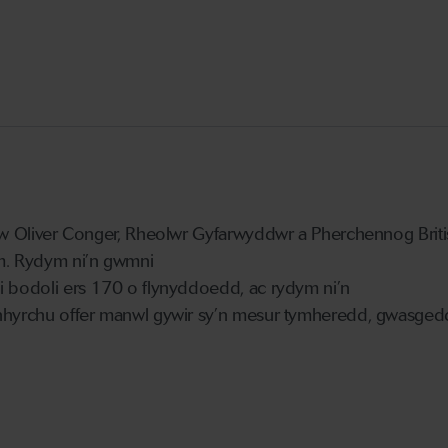
yw Oliver Conger, Rheolwr Gyfarwyddwr a Pherchennog Briti
m. Rydym ni’n gwmni
 bodoli ers 170 o flynyddoedd, ac rydym ni’n
hyrchu offer manwl gywir sy’n mesur tymheredd, gwasged