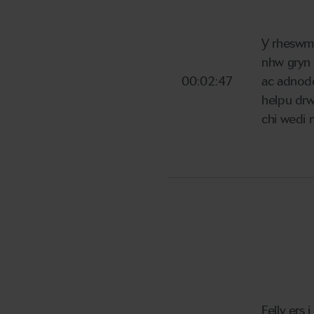
Y rheswm 
nhw gryn 
00:02:47
ac adnodd
helpu drw
chi wedi 
Felly ers 