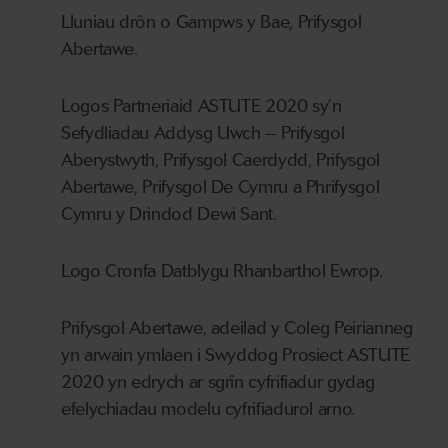
Lluniau drôn o Gampws y Bae, Prifysgol
Abertawe.
Logos Partneriaid ASTUTE 2020 sy’n
Sefydliadau Addysg Uwch – Prifysgol
Aberystwyth, Prifysgol Caerdydd, Prifysgol
Abertawe, Prifysgol De Cymru a Phrifysgol
Cymru y Drindod Dewi Sant.
Logo Cronfa Datblygu Rhanbarthol Ewrop.
Prifysgol Abertawe, adeilad y Coleg Peirianneg
yn arwain ymlaen i Swyddog Prosiect ASTUTE
2020 yn edrych ar sgrîn cyfrifiadur gydag
efelychiadau modelu cyfrifiadurol arno.