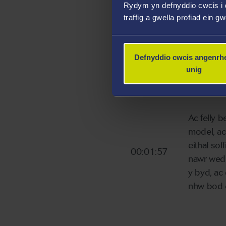
Rydym yn defnyddio cwcis i 
traffig a gwella profiad ein g
Defnyddio cwcis angenrhe
unig
Ac felly 
model, ac
eithaf sof
00:01:57
nawr wedi
y byd, ac
nhw bod e