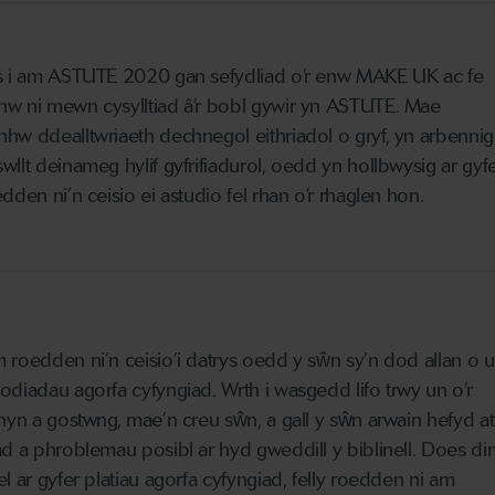
s i am ASTUTE 2020 gan sefydliad o’r enw MAKE UK ac fe
w ni mewn cysylltiad â’r bobl gywir yn ASTUTE. Mae
hw ddealltwriaeth dechnegol eithriadol o gryf, yn arbennig
llt deinameg hylif gyfrifiadurol, oedd yn hollbwysig ar gyf
dden ni’n ceisio ei astudio fel rhan o’r rhaglen hon.
 roedden ni’n ceisio’i datrys oedd y sŵn sy’n dod allan o 
odiadau agorfa cyfyngiad. Wrth i wasgedd lifo trwy un o’r
 hyn a gostwng, mae’n creu sŵn, a gall y sŵn arwain hefyd at
ad a phroblemau posibl ar hyd gweddill y biblinell. Does di
l ar gyfer platiau agorfa cyfyngiad, felly roedden ni am