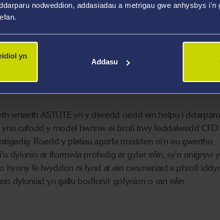
ddarparu nodweddion, addasiadau a metrigau gwe anhysbys i'n g
wefan.
idiol yn
Addasu
beth wnaeth ASTUTE yn y diwedd oedd ein helpu i ddarparu’
 yna cafodd y model hwnnw ei brofi trwy feddalwedd CFD
fistigedig. Roedd y platiau agorfa roedden ni’n eu gwerthu
’u dylunio ar fformwla profedig ar gyfer sŵn, sy’n unigryw 
 o hynny fe lwyddon ni fynd at ein cwsmeriaid a phrofi iddy
in dyluniad yn gallu bodloni’r gofynion o ran sŵn.