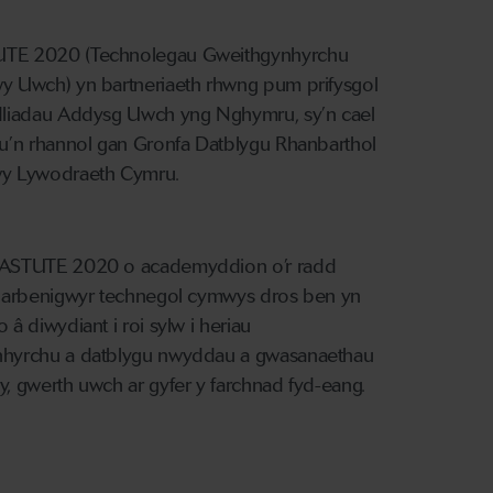
TE 2020 (Technolegau Gweithgynhyrchu
y Uwch) yn bartneriaeth rhwng pum prifysgol
dliadau Addysg Uwch yng Nghymru, sy’n cael
nu’n rhannol gan Gronfa Datblygu Rhanbarthol
wy Lywodraeth Cymru.
 ASTUTE 2020 o academyddion o’r radd
c arbenigwyr technegol cymwys dros ben yn
 â diwydiant i roi sylw i heriau
nhyrchu a datblygu nwyddau a gwasanaethau
y, gwerth uwch ar gyfer y farchnad fyd-eang.