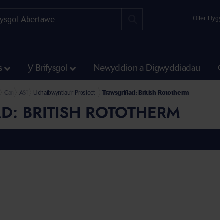
Offer Hyg
s
Y Brifysgol
Newyddion a Digwyddiadau
oniaeth a Pheirianneg
yn y Gyfadran Gwyddoniaeth a Pheirianneg
ydliad Ymchwil Deunyddiau a Gweithgynhyrchu
Canolfan Ragoriaeth ASTUTE
ASTUTE 2020
Uchafbwyntiau’r Prosiect
Trawsgrifiad: British Rototherm
D: BRITISH ROTOTHERM