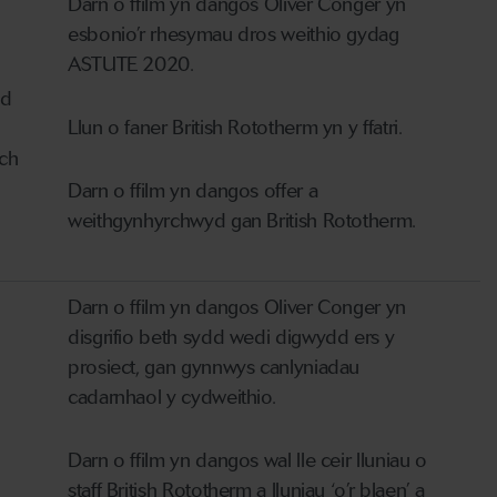
Darn o ffilm yn dangos Oliver Conger yn
esbonio’r rhesymau dros weithio gydag
ASTUTE 2020.
dd
Llun o faner British Rototherm yn y ffatri.
u
ch
Darn o ffilm yn dangos offer a
weithgynhyrchwyd gan British Rototherm.
Darn o ffilm yn dangos Oliver Conger yn
disgrifio beth sydd wedi digwydd ers y
prosiect, gan gynnwys canlyniadau
cadarnhaol y cydweithio.
Darn o ffilm yn dangos wal lle ceir lluniau o
staff British Rototherm a lluniau ‘o’r blaen’ a