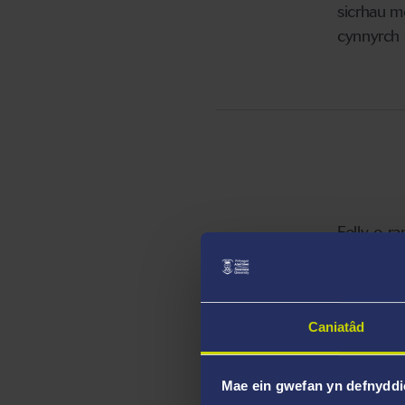
sicrhau m
cynnyrch 
Felly, o 
yn nifer o
00:01:37
gynllun p
brofi ar g
Caniatâd
Mae ein gwefan yn defnyddi