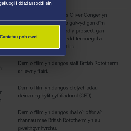
alluogi i ddadansoddi ein
Darn o ffilm yn dangos Oliver Conger yn
disgrifio’r gefnogaeth a gafwyd gan dîm
ASTUTE 2020 yn ystod y prosiect, gan
Caniatáu pob cwci
gynnwys eu harbenigedd technegol a
chanlyniadau’r cydweithio.
Darn o ffilm yn dangos staff British Rototherm
r
ar lawr y ffatri.
Darn o ffilm yn dangos efelychiadau
yn
deinameg hylif gyfrifiadurol (CFD).
n
Darn o ffilm yn dangos rhai o’r offer a’r
rhannau mae British Rototherm yn eu
gweithgynhyrchu.