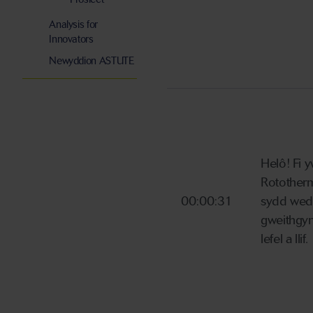
Analysis for
Innovators
Newyddion ASTUTE
Helô! Fi 
Rotother
00:00:31
sydd wedi
gweithgyn
lefel a llif.