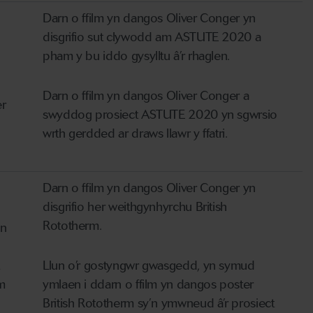
Darn o ffilm yn dangos Oliver Conger yn
disgrifio sut clywodd am ASTUTE 2020 a
pham y bu iddo gysylltu â’r rhaglen.
Darn o ffilm yn dangos Oliver Conger a
er
swyddog prosiect ASTUTE 2020 yn sgwrsio
wrth gerdded ar draws llawr y ffatri.
Darn o ffilm yn dangos Oliver Conger yn
disgrifio her weithgynhyrchu British
Rototherm.
un
Llun o’r gostyngwr gwasgedd, yn symud
m
ymlaen i ddarn o ffilm yn dangos poster
British Rototherm sy’n ymwneud â’r prosiect