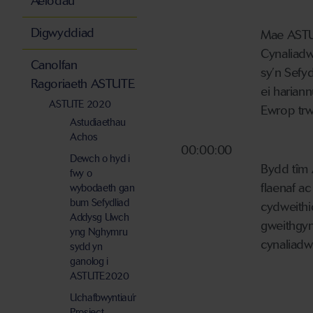
Aelodau
Digwyddiad
Mae ASTU
Cynaliadw
Canolfan
sy’n Sefy
Ragoriaeth ASTUTE
ei harian
ASTUTE 2020
Ewrop tr
Astudiaethau
Achos
00:00:00
Dewch o hyd i
Bydd tîm
fwy o
flaenaf a
wybodaeth gan
bum Sefydliad
cydweithio
Addysg Uwch
gweithgy
yng Nghymru
cynaliadw
sydd yn
ganolog i
ASTUTE2020
Uchafbwyntiau’r
Prosiect