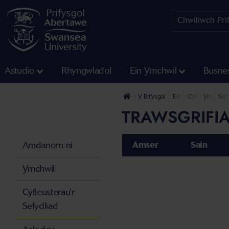
Astudio
Rhyngwladol
Ein Ymchwil
Busne
Y Brifysgol
Ein Cyfadrannau
Cyfadran Gwydd
Ymchwil 
Sef
TRAWSGRIFIA
Amdanom ni
Amser
Sain
Ymchwil
Cyfleusterau'r
Sefydliad