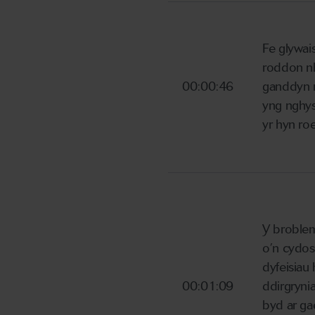
Fe glywai
roddon nh
00:00:46
ganddyn n
yng nghysw
yr hyn roe
Y broblem
o’n cydos
dyfeisiau
00:01:09
ddirgryni
byd ar gae