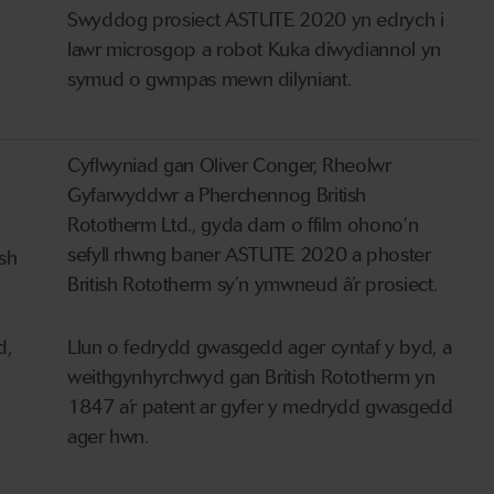
Swyddog prosiect ASTUTE 2020 yn edrych i
lawr microsgop a robot Kuka diwydiannol yn
symud o gwmpas mewn dilyniant.
Cyflwyniad gan Oliver Conger, Rheolwr
Gyfarwyddwr a Pherchennog British
Rototherm Ltd., gyda darn o ffilm ohono’n
sefyll rhwng baner ASTUTE 2020 a phoster
sh
British Rototherm sy’n ymwneud â’r prosiect.
d,
Llun o fedrydd gwasgedd ager cyntaf y byd, a
weithgynhyrchwyd gan British Rototherm yn
1847 a’r patent ar gyfer y medrydd gwasgedd
ager hwn.