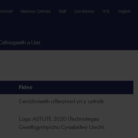
yrchedd
Myfyrwyr Cyfredol
Staff
Cyn-fyfyrwyr
中文
English
Cefnogaeth a Lles
Fideo
Cerddoriaeth offerynnol yn y cefndir.
Logo ASTUTE 2020 (Technolegau
Gweithgynhyrchu Cynaliadwy Uwch).