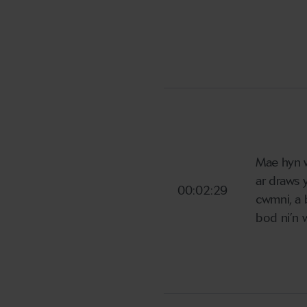
Mae hyn w
ar draws y
00:02:29
cwmni, a 
bod ni’n 