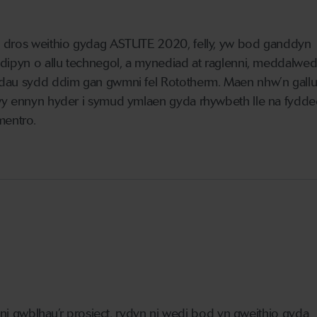
dros weithio gydag ASTUTE 2020, felly, yw bod ganddyn
dipyn o allu technegol, a mynediad at raglenni, meddalwe
au sydd ddim gan gwmni fel Rototherm. Maen nhw’n gall
y ennyn hyder i symud ymlaen gyda rhywbeth lle na fydde
mentro.
i ni gwblhau’r prosiect, rydyn ni wedi bod yn gweithio gyda