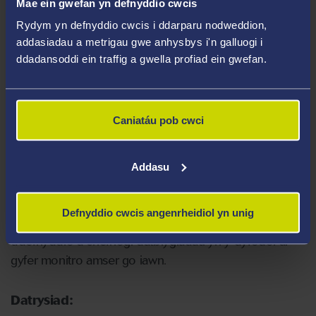
Mae ein gwefan yn defnyddio cwcis
Rydym yn defnyddio cwcis i ddarparu nodweddion,
Mae’r Grafanc Electrostatig (ESC) yn cynnwys haenau
addasiadau a metrigau gwe anhysbys i'n galluogi i
cerameg uwch wedi’u gosod ar gorff metel. Cysylltir
ddadansoddi ein traffig a gwella profiad ein gwefan.
electrodau â’r cerameg i gynhyrchu’r gwefriad. Mae
silicon RTV rhwng yr haenau yn darparu cyswllt
thermol da, ac yn gwneud iawn am y gwahaniaethau o
Caniatáu pob cwci
ran ehangu thermol.
Her:
Addasu
Deall yn llawn weithrediad yr ESC a nodi’r moddau
Defnyddio cwcis angenrheidiol yn unig
methiant posibl, er mwyn sicrhau integriti wrth ei
ddefnyddio a chefnogi datblygiadau yn y dyfodol ar
gyfer monitro amser go iawn.
Datrysiad: