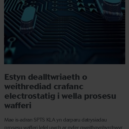
Estyn dealltwriaeth o
weithrediad crafanc
electrostatig i wella prosesu
wafferi
Mae is-adran SPTS KLA yn darparu datrysiadau
prosesu wafferi lefel uwch ar gyfer gweithgynhyrchwyr