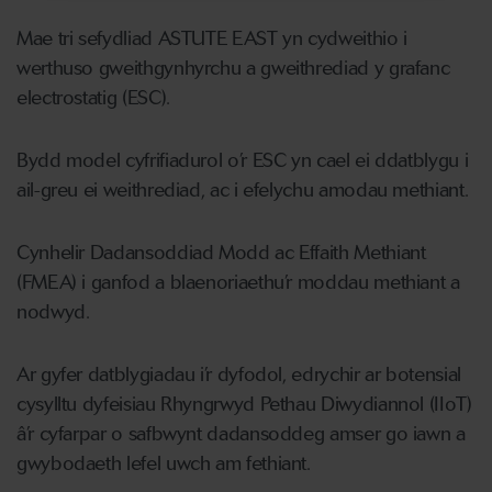
Mae tri sefydliad ASTUTE EAST yn cydweithio i
werthuso gweithgynhyrchu a gweithrediad y grafanc
electrostatig (ESC).
Bydd model cyfrifiadurol o’r ESC yn cael ei ddatblygu i
ail-greu ei weithrediad, ac i efelychu amodau methiant.
Cynhelir Dadansoddiad Modd ac Effaith Methiant
(FMEA) i ganfod a blaenoriaethu’r moddau methiant a
nodwyd.
Ar gyfer datblygiadau i’r dyfodol, edrychir ar botensial
cysylltu dyfeisiau Rhyngrwyd Pethau Diwydiannol (IIoT)
â’r cyfarpar o safbwynt dadansoddeg amser go iawn a
gwybodaeth lefel uwch am fethiant.