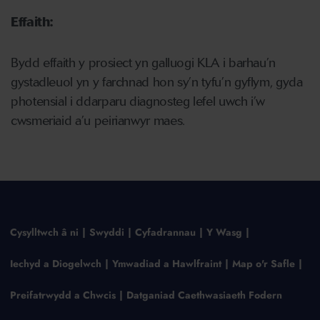
Effaith:
Bydd effaith y prosiect yn galluogi KLA i barhau’n
gystadleuol yn y farchnad hon sy’n tyfu’n gyflym, gyda
photensial i ddarparu diagnosteg lefel uwch i’w
cwsmeriaid a’u peirianwyr maes.
Cysylltwch â ni
Swyddi
Cyfadrannau
Y Wasg
Iechyd a Diogelwch
Ymwadiad a Hawlfraint
Map o'r Safle
Preifatrwydd a Chwcis
Datganiad Caethwasiaeth Fodern