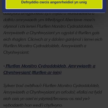
SYLWER: Ymgeiswyr ar gyfer
Defnyddio cwcis angenrheidiol yn unig
PhD/EngD/ProfD/EdD
- i gefnogi ein hymrwymiad i
ddarparu amgylchedd sy'n rhydd o wahaniaethu a
dathlu amrywiaeth ym Mhrifysgol Abertawe mae'n
ofynnol i chi lenwi Ffurflen Monitro Cydraddoldeb,
Amrywiaeth a Chynhwysiant yn ogystal â ffurflen gais
eich rhaglen. Cliciwch ar y ddolen ganlynol i lenwi eich
Ffurflen Monitro Cydraddoldeb, Amrywiaeth a
Chynhwysiant:
•
Ffurflen Monitro Cydraddoldeb, Amrywiaeth a
Chynhwysiant (ffurflen ar-lein)
Sylwer bod cwblhau'r Ffurflen Monitro Cydraddoldeb,
Amrywiaeth a Chynhwysiant yn orfodol; efallai na fydd
eich cais yn cael ei ystyried/brosesu os nad yw'r
wybodaeth hon wedi'i chyflwyno.