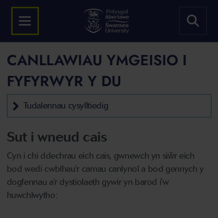
CANLLAWIAU YMGEISIO I
FYFYRWYR Y DU
Tudalennau cysylltiedig
Sut i wneud cais
Cyn i chi ddechrau eich cais, gwnewch yn siŵr eich
bod wedi cwblhau'r camau canlynol a bod gennych y
dogfennau a'r dystiolaeth gywir yn barod i'w
huwchlwytho: