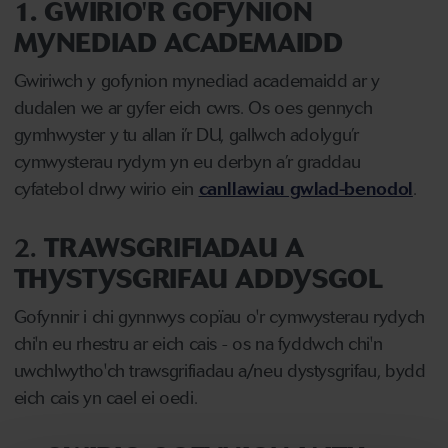
1. GWIRIO'R GOFYNION
MYNEDIAD ACADEMAIDD
Gwiriwch y gofynion mynediad academaidd ar y
dudalen we ar gyfer eich cwrs. Os oes gennych
gymhwyster y tu allan i’r DU, gallwch adolygu’r
cymwysterau rydym yn eu derbyn a’r graddau
cyfatebol drwy wirio ein
canllawiau gwlad-benodol
.
2.
TRAWSGRIFIADAU A
THYSTYSGRIFAU ADDYSGOL
Gofynnir i chi gynnwys copïau o'r cymwysterau rydych
chi'n eu rhestru ar eich cais - os na fyddwch chi'n
uwchlwytho'ch trawsgrifiadau a/neu dystysgrifau, bydd
eich cais yn cael ei oedi.