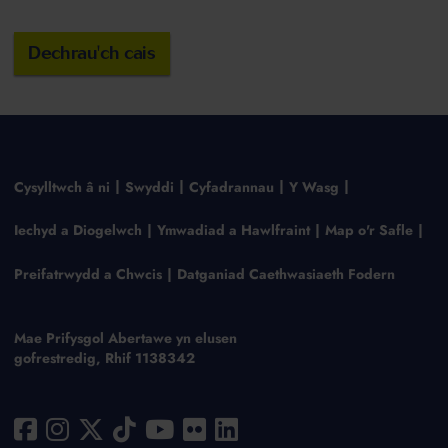
Dechrau'ch cais
Cysylltwch â ni
Swyddi
Cyfadrannau
Y Wasg
Iechyd a Diogelwch
Ymwadiad a Hawlfraint
Map o'r Safle
Preifatrwydd a Chwcis
Datganiad Caethwasiaeth Fodern
Mae Prifysgol Abertawe yn elusen
gofrestredig, Rhif 1138342